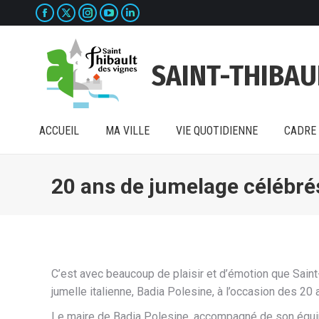
La
La
La
La
La
ACCUEIL
MA VILLE
VIE QUOTIDIENNE
CADRE 
page
page
page
page
page
Facebook
X
Instagram
YouTube
LinkedIn
SAINT-THIBAU
s'ouvre
s'ouvre
s'ouvre
s'ouvre
s'ouvre
dans
dans
dans
dans
dans
une
une
une
une
une
ACCUEIL
MA VILLE
VIE QUOTIDIENNE
CADRE 
nouvelle
nouvelle
nouvelle
nouvelle
nouvelle
fenêtre
fenêtre
fenêtre
fenêtre
fenêtre
20 ans de jumelage célébrés
C’est avec beaucoup de plaisir et d’émotion que Saint
jumelle italienne, Badia Polesine, à l’occasion des 20
Le maire de Badia Polesine, accompagné de son équip