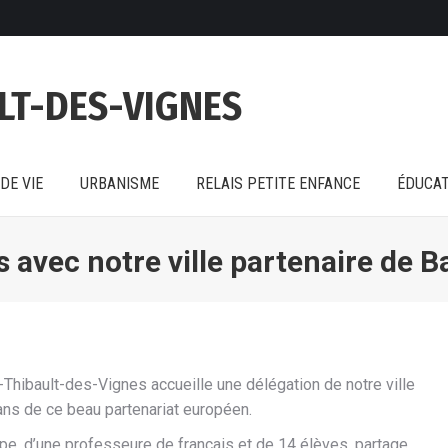
DE VIE
URBANISME
RELAIS PETITE ENFANCE
ÉDUCAT
LT-DES-VIGNES
DE VIE
URBANISME
RELAIS PETITE ENFANCE
ÉDUCAT
 avec notre ville partenaire de B
-Thibault-des-Vignes accueille une délégation de notre ville
 ans de ce beau partenariat européen.
e, d’une professeure de français et de 14 élèves, partage