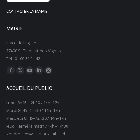
CONTACTER LA MAIRIE
MAIRIE
Place de l'Eglise
77400 St-Thibault-des-Vignes
Tél : 01 60 31 51 42
Trouvez nous sur :
La
La
La
La
La
page
page
page
page
page
ACCUEIL DU PUBLIC
Facebook
X
YouTube
LinkedIn
Instagram
s'ouvre
s'ouvre
s'ouvre
s'ouvre
s'ouvre
Lundi 8h45–12h30 / 14h–17h
dans
dans
dans
dans
dans
Mardi 8h45–12h30 / 14h–18h
une
une
une
une
une
Mercredi 8h45–12h30 / 14h–17h
nouvelle
nouvelle
nouvelle
nouvelle
nouvelle
Jeudi Fermé le matin / 14h–17h30
fenêtre
fenêtre
fenêtre
fenêtre
fenêtre
Vendredi 8h45–12h30 / 14h–17h