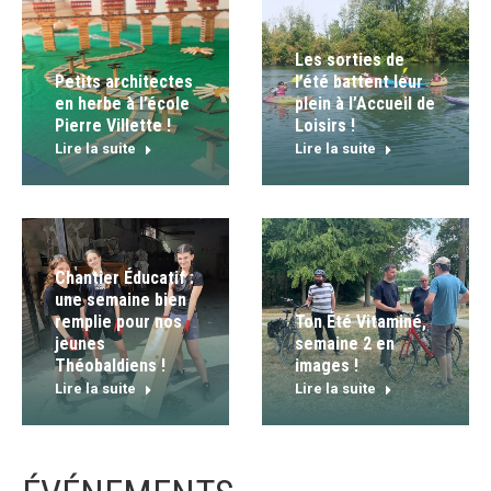
Les sorties de
Petits architectes
l’été battent leur
en herbe à l’école
plein à l’Accueil de
Pierre Villette !
Loisirs !
Lire la suite
Lire la suite
Chantier Éducatif :
une semaine bien
remplie pour nos
Ton Été Vitaminé,
jeunes
semaine 2 en
Théobaldiens !
images !
Lire la suite
Lire la suite