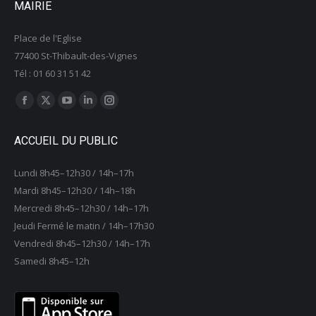
MAIRIE
Place de l'Eglise
77400 St-Thibault-des-Vignes
Tél : 01 60 31 51 42
Trouvez nous sur :
La
La
La
La
La
page
page
page
page
page
ACCUEIL DU PUBLIC
Facebook
X
YouTube
LinkedIn
Instagram
s'ouvre
s'ouvre
s'ouvre
s'ouvre
s'ouvre
Lundi 8h45–12h30 / 14h–17h
dans
dans
dans
dans
dans
Mardi 8h45–12h30 / 14h–18h
une
une
une
une
une
Mercredi 8h45–12h30 / 14h–17h
nouvelle
nouvelle
nouvelle
nouvelle
nouvelle
Jeudi Fermé le matin / 14h–17h30
fenêtre
fenêtre
fenêtre
fenêtre
fenêtre
Vendredi 8h45–12h30 / 14h–17h
Samedi 8h45–12h