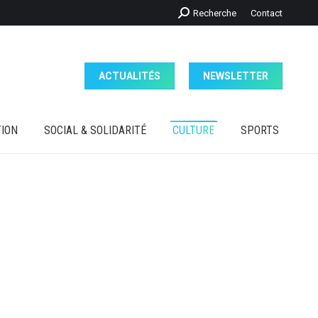
Recherche
Recherche
Contact
ION
SOCIAL & SOLIDARITÉ
CULTURE
SPORTS
:
ACTUALITÉS
NEWSLETTER
ION
SOCIAL & SOLIDARITÉ
CULTURE
SPORTS