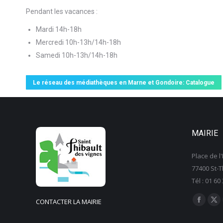
Pendant les vacances :
Mardi 14h-18h
Mercredi 10h-13h/14h-18h
Samedi 10h-13h/14h-18h
Le réseau des médiathèques en Marne et Gondoire: Catalogue
MAIRIE
Place de l'
77400 St-T
Tél : 01 60
Trouvez no
CONTACTER LA MAIRIE
La
La
page
pa