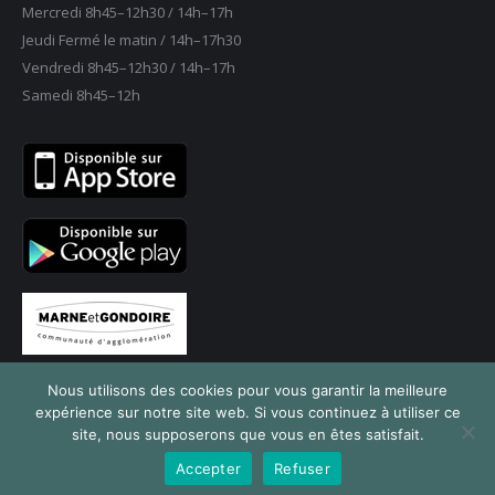
Mercredi 8h45–12h30 / 14h–17h
nouvelle
nouvelle
nouvelle
nouvelle
nouvelle
Jeudi Fermé le matin / 14h–17h30
fenêtre
fenêtre
fenêtre
fenêtre
fenêtre
Vendredi 8h45–12h30 / 14h–17h
Samedi 8h45–12h
Nous utilisons des cookies pour vous garantir la meilleure
expérience sur notre site web. Si vous continuez à utiliser ce
site, nous supposerons que vous en êtes satisfait.
© 2024 Mairie de Saint-Thibault des Vignes
Accepter
Refuser
Navigation