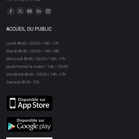
Trouvez nous sur :
La
La
La
La
La
page
page
page
page
page
ACCUEIL DU PUBLIC
Facebook
X
YouTube
LinkedIn
Instagram
s'ouvre
s'ouvre
s'ouvre
s'ouvre
s'ouvre
Lundi 8h45–12h30 / 14h–17h
dans
dans
dans
dans
dans
Mardi 8h45–12h30 / 14h–18h
une
une
une
une
une
Mercredi 8h45–12h30 / 14h–17h
nouvelle
nouvelle
nouvelle
nouvelle
nouvelle
Jeudi Fermé le matin / 14h–17h30
fenêtre
fenêtre
fenêtre
fenêtre
fenêtre
Vendredi 8h45–12h30 / 14h–17h
Samedi 8h45–12h