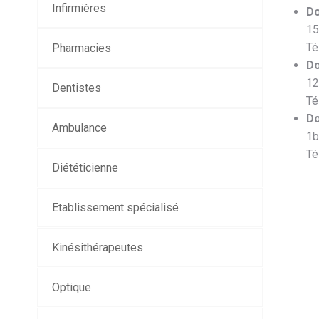
Infirmières
Do
15
Té
Pharmacies
D
12
Dentistes
Té
Do
Ambulance
1b
Té
Diététicienne
Etablissement spécialisé
Kinésithérapeutes
Optique