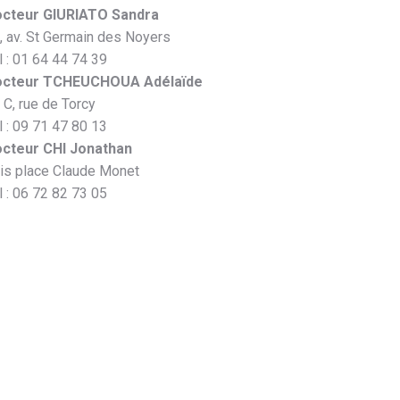
cteur GIURIATO Sandra
, av. St Germain des Noyers
l : 01 64 44 74 39
octeur TCHEUCHOUA Adélaïde
 C, rue de Torcy
l : 09 71 47 80 13
cteur CHI Jonathan
is place Claude Monet
l : 06 72 82 73 05