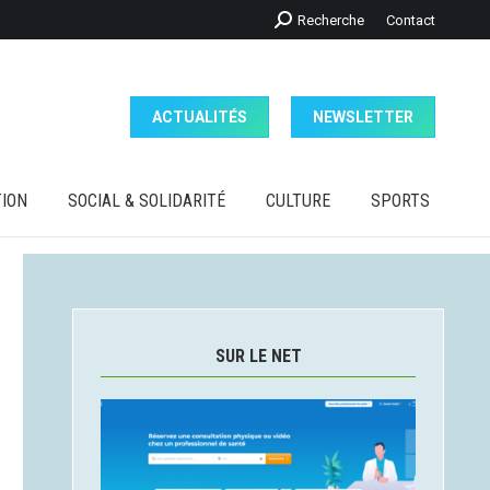
Recherche
Recherche
Contact
ION
SOCIAL & SOLIDARITÉ
CULTURE
SPORTS
:
ACTUALITÉS
NEWSLETTER
ION
SOCIAL & SOLIDARITÉ
CULTURE
SPORTS
SUR LE NET