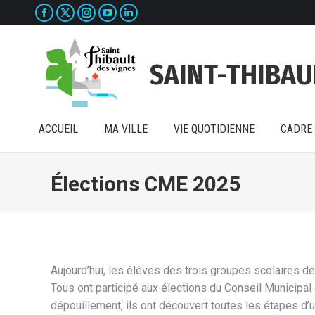
La
La
La
La
La
ACCUEIL
MA VILLE
VIE QUOTIDIENNE
CADRE 
page
page
page
page
page
Facebook
X
Instagram
YouTube
LinkedIn
SAINT-THIBAU
s'ouvre
s'ouvre
s'ouvre
s'ouvre
s'ouvre
dans
dans
dans
dans
dans
une
une
une
une
une
ACCUEIL
MA VILLE
VIE QUOTIDIENNE
CADRE 
nouvelle
nouvelle
nouvelle
nouvelle
nouvelle
fenêtre
fenêtre
fenêtre
fenêtre
fenêtre
Élections CME 2025
Aujourd’hui, les élèves des trois groupes scolaires d
Tous ont participé aux élections du Conseil Municipal
dépouillement, ils ont découvert toutes les étapes d’u