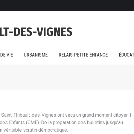
DE VIE
URBANISME
RELAIS PETITE ENFANCE
ÉDUCAT
LT-DES-VIGNES
DE VIE
URBANISME
RELAIS PETITE ENFANCE
ÉDUCAT
e Saint-Thibault-des-Vignes ont vécu un grand moment citoyen !
 des Enfants (CME). De la préparation des bulletins jusqu’au
n véritable scrutin démocratique.