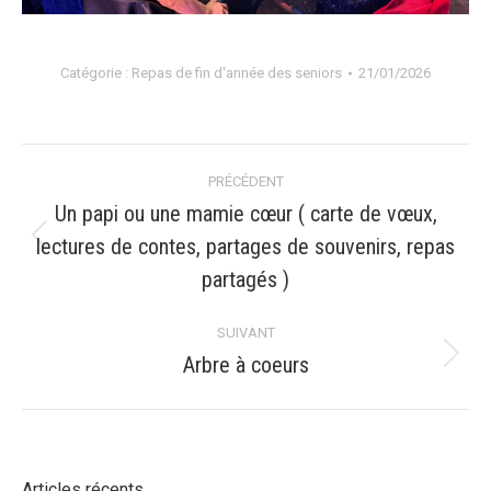
Catégorie :
Repas de fin d'année des seniors
21/01/2026
Navigation
PRÉCÉDENT
album
Un papi ou une mamie cœur ( carte de vœux,
lectures de contes, partages de souvenirs, repas
Album
précédent
partagés )
:
SUIVANT
Arbre à coeurs
Album
suivant
:
Articles récents