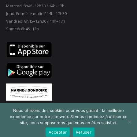
une
une
une
une
une
Mercredi 8h45–12h30 / 14h–17h
nouvelle
nouvelle
nouvelle
nouvelle
nouvelle
Jeudi Fermé le matin / 14h–17h30
fenêtre
fenêtre
fenêtre
fenêtre
fenêtre
Vendredi 8h45–12h30 / 14h–17h
Samedi 8h45–12h
Nous utilisons des cookies pour vous garantir la meilleure
expérience sur notre site web. Si vous continuez à utiliser ce
site, nous supposerons que vous en êtes satisfait.
© 2024 Mairie de Saint-Thibault des Vignes
Accepter
Refuser
Navigation