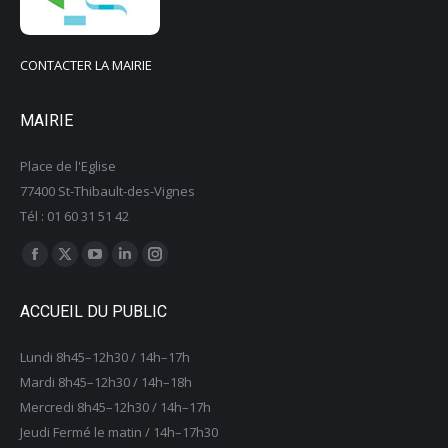
CONTACTER LA MAIRIE
MAIRIE
Place de l'Eglise
77400 St-Thibault-des-Vignes
Tél : 01 60 31 51 42
Trouvez nous sur :
La
La
La
La
La
page
page
page
page
page
ACCUEIL DU PUBLIC
Facebook
X
YouTube
LinkedIn
Instagram
s'ouvre
s'ouvre
s'ouvre
s'ouvre
s'ouvre
Lundi 8h45–12h30 / 14h–17h
dans
dans
dans
dans
dans
Mardi 8h45–12h30 / 14h–18h
une
une
une
une
une
Mercredi 8h45–12h30 / 14h–17h
nouvelle
nouvelle
nouvelle
nouvelle
nouvelle
Jeudi Fermé le matin / 14h–17h30
fenêtre
fenêtre
fenêtre
fenêtre
fenêtre