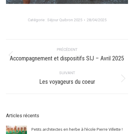
Catégorie :
Séjour Quibron 2025
28/04/2025
Navigation
PRÉCÉDENT
album
Accompagnement et dispositifs SIJ – Avril 2025
Album
précédent
:
SUIVANT
Les voyageurs du coeur
Album
suivant
:
Articles récents
Petits architectes en herbe à l’école Pierre Villette !