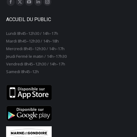
Trouvez nous sur :
La
La
La
La
La
page
page
page
page
page
ACCUEIL DU PUBLIC
Facebook
X
YouTube
LinkedIn
Instagram
s'ouvre
s'ouvre
s'ouvre
s'ouvre
s'ouvre
Lundi 8h45–12h30 / 14h–17h
dans
dans
dans
dans
dans
Mardi 8h45–12h30 / 14h–18h
une
une
une
une
une
Mercredi 8h45–12h30 / 14h–17h
nouvelle
nouvelle
nouvelle
nouvelle
nouvelle
Jeudi Fermé le matin / 14h–17h30
fenêtre
fenêtre
fenêtre
fenêtre
fenêtre
Vendredi 8h45–12h30 / 14h–17h
Samedi 8h45–12h