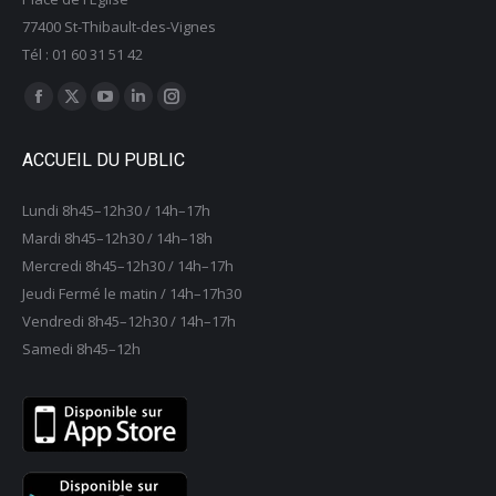
77400 St-Thibault-des-Vignes
Tél : 01 60 31 51 42
Trouvez nous sur :
La
La
La
La
La
page
page
page
page
page
ACCUEIL DU PUBLIC
Facebook
X
YouTube
LinkedIn
Instagram
s'ouvre
s'ouvre
s'ouvre
s'ouvre
s'ouvre
Lundi 8h45–12h30 / 14h–17h
dans
dans
dans
dans
dans
Mardi 8h45–12h30 / 14h–18h
une
une
une
une
une
Mercredi 8h45–12h30 / 14h–17h
nouvelle
nouvelle
nouvelle
nouvelle
nouvelle
Jeudi Fermé le matin / 14h–17h30
fenêtre
fenêtre
fenêtre
fenêtre
fenêtre
Vendredi 8h45–12h30 / 14h–17h
Samedi 8h45–12h