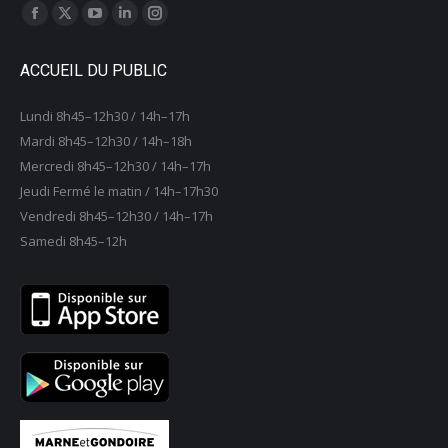
Trouvez nous sur :
La
La
La
La
La
page
page
page
page
page
ACCUEIL DU PUBLIC
Facebook
X
YouTube
LinkedIn
Instagram
s'ouvre
s'ouvre
s'ouvre
s'ouvre
s'ouvre
Lundi 8h45–12h30 / 14h–17h
dans
dans
dans
dans
dans
Mardi 8h45–12h30 / 14h–18h
une
une
une
une
une
Mercredi 8h45–12h30 / 14h–17h
nouvelle
nouvelle
nouvelle
nouvelle
nouvelle
Jeudi Fermé le matin / 14h–17h30
fenêtre
fenêtre
fenêtre
fenêtre
fenêtre
Vendredi 8h45–12h30 / 14h–17h
Samedi 8h45–12h