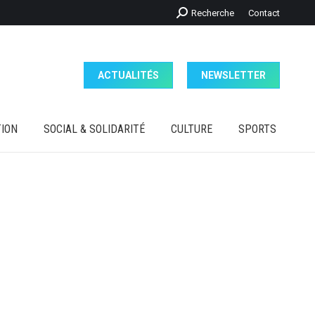
Recherche
Recherche
Contact
ION
SOCIAL & SOLIDARITÉ
CULTURE
SPORTS
:
ACTUALITÉS
NEWSLETTER
ION
SOCIAL & SOLIDARITÉ
CULTURE
SPORTS