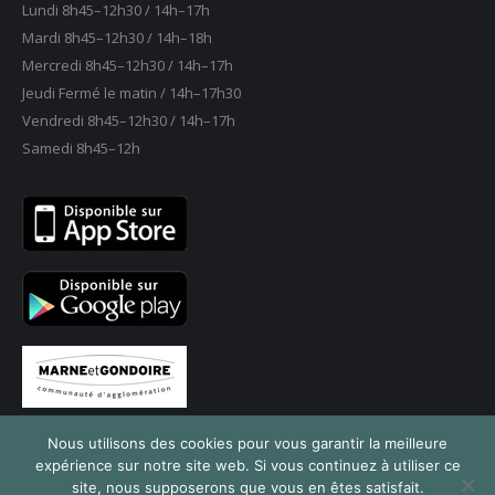
Lundi 8h45–12h30 / 14h–17h
dans
dans
dans
dans
dans
Mardi 8h45–12h30 / 14h–18h
une
une
une
une
une
Mercredi 8h45–12h30 / 14h–17h
nouvelle
nouvelle
nouvelle
nouvelle
nouvelle
Jeudi Fermé le matin / 14h–17h30
fenêtre
fenêtre
fenêtre
fenêtre
fenêtre
Vendredi 8h45–12h30 / 14h–17h
Samedi 8h45–12h
Nous utilisons des cookies pour vous garantir la meilleure
expérience sur notre site web. Si vous continuez à utiliser ce
site, nous supposerons que vous en êtes satisfait.