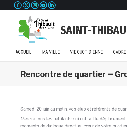
La
La
La
La
La
ACCUEIL
MA VILLE
VIE QUOTIDIENNE
CADRE 
page
page
page
page
page
Facebook
X
Instagram
YouTube
LinkedIn
SAINT-THIBAU
s'ouvre
s'ouvre
s'ouvre
s'ouvre
s'ouvre
dans
dans
dans
dans
dans
une
une
une
une
une
ACCUEIL
MA VILLE
VIE QUOTIDIENNE
CADRE 
nouvelle
nouvelle
nouvelle
nouvelle
nouvelle
fenêtre
fenêtre
fenêtre
fenêtre
fenêtre
Rencontre de quartier – Gr
Samedi 20 juin au matin, vos élus et référents de quar
Merci à tous les habitants qui ont fait le déplacemen
moments de dialogue direct, au cœur de votre quartier