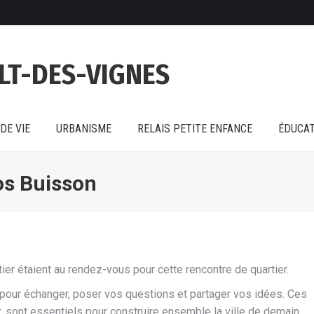
DE VIE
URBANISME
RELAIS PETITE ENFANCE
ÉDUCAT
LT-DES-VIGNES
DE VIE
URBANISME
RELAIS PETITE ENFANCE
ÉDUCAT
os Buisson
tier étaient au rendez-vous pour cette rencontre de quartier.
t pour échanger, poser vos questions et partager vos idées. Ces
, sont essentiels pour construire ensemble la ville de demain.