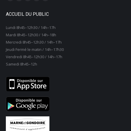
La
La
La
La
La
page
page
page
page
page
ACCUEIL DU PUBLIC
Facebook
X
YouTube
LinkedIn
Instagram
s'ouvre
s'ouvre
s'ouvre
s'ouvre
s'ouvre
Lundi 8h45–12h30 / 14h–17h
dans
dans
dans
dans
dans
Mardi 8h45–12h30 / 14h–18h
une
une
une
une
une
Mercredi 8h45–12h30 / 14h–17h
nouvelle
nouvelle
nouvelle
nouvelle
nouvelle
Jeudi Fermé le matin / 14h–17h30
fenêtre
fenêtre
fenêtre
fenêtre
fenêtre
Vendredi 8h45–12h30 / 14h–17h
Samedi 8h45–12h