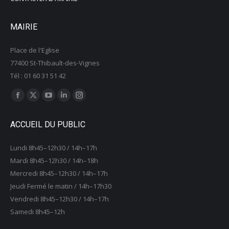
MAIRIE
Place de l'Eglise
77400 St-Thibault-des-Vignes
Tél : 01 60 31 51 42
Trouvez nous sur :
La
La
La
La
La
page
page
page
page
page
ACCUEIL DU PUBLIC
Facebook
X
YouTube
LinkedIn
Instagram
s'ouvre
s'ouvre
s'ouvre
s'ouvre
s'ouvre
Lundi 8h45–12h30 / 14h–17h
dans
dans
dans
dans
dans
Mardi 8h45–12h30 / 14h–18h
une
une
une
une
une
Mercredi 8h45–12h30 / 14h–17h
nouvelle
nouvelle
nouvelle
nouvelle
nouvelle
Jeudi Fermé le matin / 14h–17h30
fenêtre
fenêtre
fenêtre
fenêtre
fenêtre
Vendredi 8h45–12h30 / 14h–17h
Samedi 8h45–12h