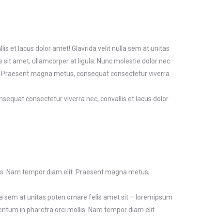
 et lacus dolor amet! Glavrida velit nulla sem at unitas
s sit amet, ullamcorper at ligula. Nunc molestie dolor nec
. Praesent magna metus, consequat consectetur viverra
quat consectetur viverra nec, convallis et lacus dolor
is. Nam tempor diam elit. Praesent magna metus,
ulla sem at unitas poten ornare felis amet sit – loremipsum
ntum in pharetra orci mollis. Nam tempor diam elit.