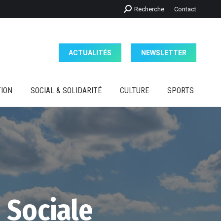
Recherche
Recherche
Contact
ION
SOCIAL & SOLIDARITÉ
CULTURE
SPORTS
:
ACTUALITÉS
NEWSLETTER
ION
SOCIAL & SOLIDARITÉ
CULTURE
SPORTS
 Sociale