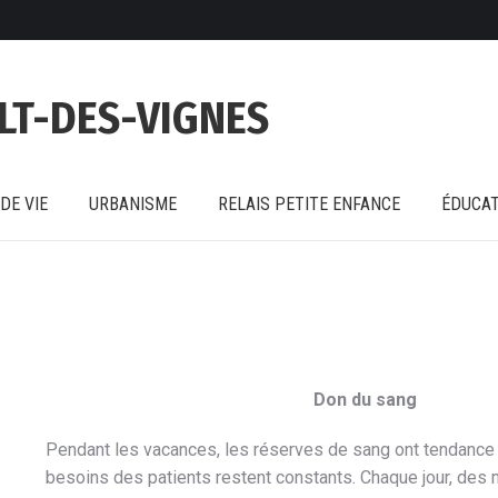
DE VIE
URBANISME
RELAIS PETITE ENFANCE
ÉDUCAT
LT-DES-VIGNES
DE VIE
URBANISME
RELAIS PETITE ENFANCE
ÉDUCAT
Don du sang
Pendant les vacances, les réserves de sang ont tendance 
besoins des patients restent constants. Chaque jour, des 