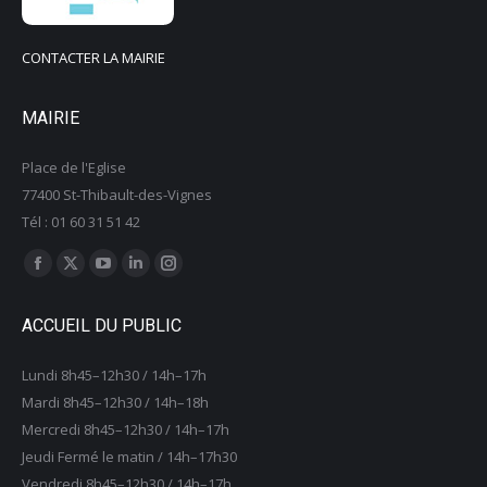
CONTACTER LA MAIRIE
MAIRIE
Place de l'Eglise
77400 St-Thibault-des-Vignes
Tél : 01 60 31 51 42
Trouvez nous sur :
La
La
La
La
La
page
page
page
page
page
ACCUEIL DU PUBLIC
Facebook
X
YouTube
LinkedIn
Instagram
s'ouvre
s'ouvre
s'ouvre
s'ouvre
s'ouvre
Lundi 8h45–12h30 / 14h–17h
dans
dans
dans
dans
dans
Mardi 8h45–12h30 / 14h–18h
une
une
une
une
une
Mercredi 8h45–12h30 / 14h–17h
nouvelle
nouvelle
nouvelle
nouvelle
nouvelle
Jeudi Fermé le matin / 14h–17h30
fenêtre
fenêtre
fenêtre
fenêtre
fenêtre
Vendredi 8h45–12h30 / 14h–17h