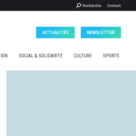
Recherche
Recherche
Contact
ION
SOCIAL & SOLIDARITÉ
CULTURE
SPORTS
:
ACTUALITÉS
NEWSLETTER
ION
SOCIAL & SOLIDARITÉ
CULTURE
SPORTS