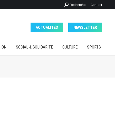
Recherche
Recherche
Contact
ION
SOCIAL & SOLIDARITÉ
CULTURE
SPORTS
:
ACTUALITÉS
NEWSLETTER
ION
SOCIAL & SOLIDARITÉ
CULTURE
SPORTS