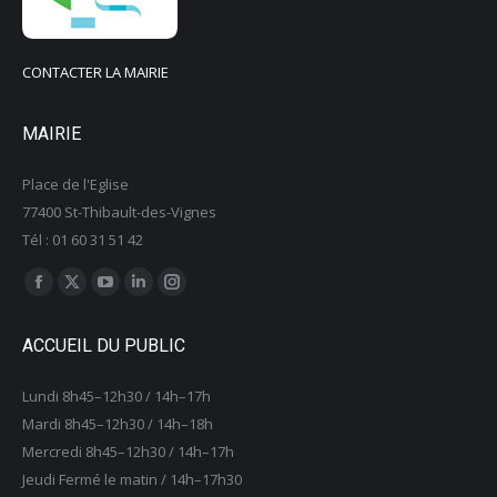
CONTACTER LA MAIRIE
MAIRIE
Place de l'Eglise
77400 St-Thibault-des-Vignes
Tél : 01 60 31 51 42
Trouvez nous sur :
La
La
La
La
La
page
page
page
page
page
ACCUEIL DU PUBLIC
Facebook
X
YouTube
LinkedIn
Instagram
s'ouvre
s'ouvre
s'ouvre
s'ouvre
s'ouvre
Lundi 8h45–12h30 / 14h–17h
dans
dans
dans
dans
dans
Mardi 8h45–12h30 / 14h–18h
une
une
une
une
une
Mercredi 8h45–12h30 / 14h–17h
nouvelle
nouvelle
nouvelle
nouvelle
nouvelle
Jeudi Fermé le matin / 14h–17h30
fenêtre
fenêtre
fenêtre
fenêtre
fenêtre