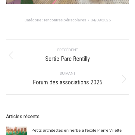
Catégorie :
rencontres périscolaires
04/09/2025
Navigation
PRÉCÉDENT
album
Sortie Parc Rentilly
Album
précédent
:
SUIVANT
Forum des associations 2025
Album
suivant
:
Articles récents
Petits architectes en herbe à l’école Pierre Villette !