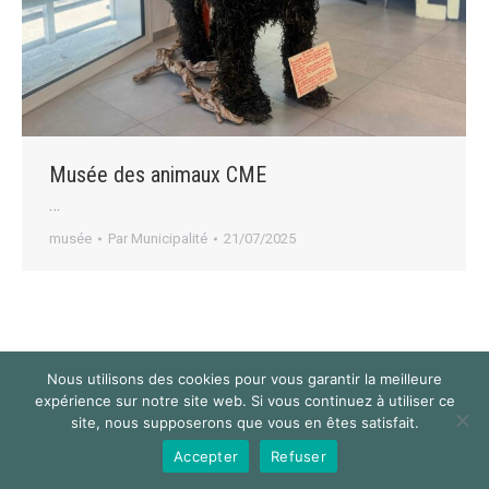
Musée des animaux CME
…
musée
Par
Municipalité
21/07/2025
© 2024 Mairie de Saint-Thibault des Vignes
Nous utilisons des cookies pour vous garantir la meilleure
Navigation
expérience sur notre site web. Si vous continuez à utiliser ce
site, nous supposerons que vous en êtes satisfait.
Accepter
Refuser