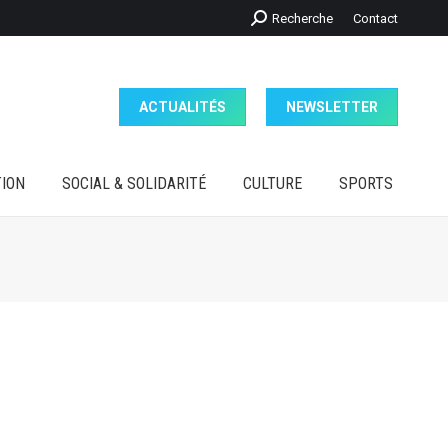
Recherche
Recherche
Contact
ION
SOCIAL & SOLIDARITÉ
CULTURE
SPORTS
:
ACTUALITÉS
NEWSLETTER
ION
SOCIAL & SOLIDARITÉ
CULTURE
SPORTS