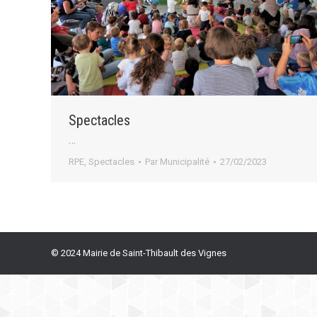
Spectacles
…
RPE
,
Spectacles
Par
Municipalité
27/02/2023
© 2024 Mairie de Saint-Thibault des Vignes