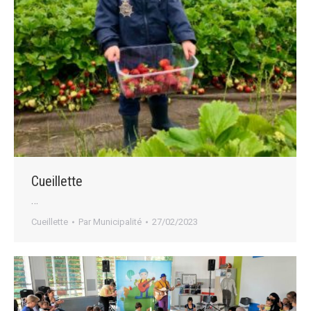
Cueillette
…
Cueillette
Par
Municipalité
27/02/2023