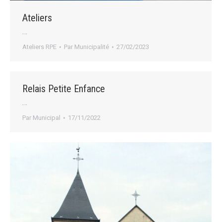
Ateliers
…
Ateliers RPE
Par
Municipalité
27/02/2023
Relais Petite Enfance
…
Par
Municipal
17/11/2022