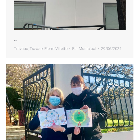
…
Travaux
,
Travaux Pierre Villette
Par
Municipal
29/06/2021