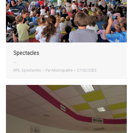
Spectacles
…
RPE
,
Spectacles
Par
Municipalité
27/02/2023